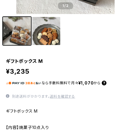
1
/2
ギフトボックス M
¥3,235
¥1,070
なら
手数料無料で
月々
から
別途送料がかかります。
送料を確認する
ギフトボックス M
【内容】焼菓子10点入り